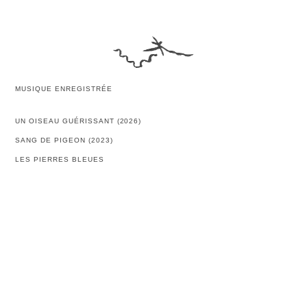
MUSIQUE ENREGISTRÉE
UN OISEAU GUÉRISSANT (2026)
SANG DE PIGEON (2023)
LES PIERRES BLEUES
LUNE ET DÉMON
RIVIÈRE OU DRAME
PALAIS DE LA PORTE DORÉE
RADÈL
SOUFFLES
CARTES POSTALES SONORES
UN ÉCLAT