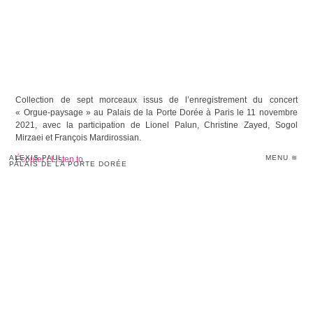
Collection de sept morceaux issus de l’enregistrement du concert
« Orgue-paysage » au Palais de la Porte Dorée à Paris le 11 novembre
2021, avec la participation de Lionel Palun, Christine Zayed, Sogol
Mirzaei et François Mardirossian.
ALEXIS PAUL
MENU ≋
Écouter / Listen to
PALAIS DE LA PORTE DORÉE