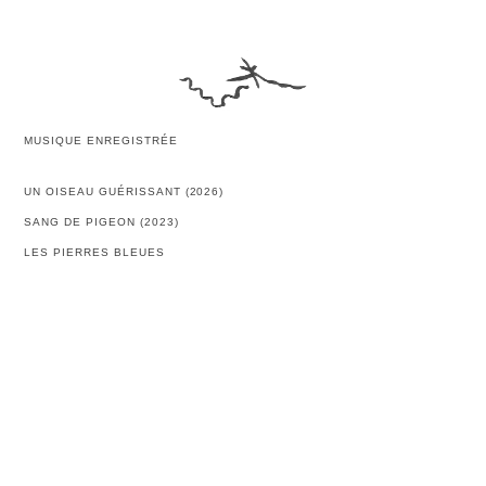
MUSIQUE ENREGISTRÉE
UN OISEAU GUÉRISSANT (2026)
SANG DE PIGEON (2023)
LES PIERRES BLEUES
LUNE ET DÉMON
RIVIÈRE OU DRAME
PALAIS DE LA PORTE DORÉE
RADÈL
SOUFFLES
CARTES POSTALES SONORES
UN ÉCLAT