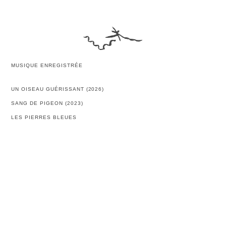
MUSIQUE ENREGISTRÉE
UN OISEAU GUÉRISSANT (2026)
SANG DE PIGEON (2023)
LES PIERRES BLEUES
LUNE ET DÉMON
RIVIÈRE OU DRAME
PALAIS DE LA PORTE DORÉE
RADÈL
SOUFFLES
CARTES POSTALES SONORES
UN ÉCLAT