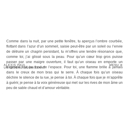
Comme dans la nuit, par une petite fenêtre, tu aperçus l’ombre courbée,
flottant dans l’azur d’un sommeil, saisie peut-être par un soleil ou l’envie
de détruire un chagrin persistant, tu m’offres une tendre résonance que,
comme toi, j’ai glissé sous la peau. Pour qu’un cœur trop gros puisse
passer par une maigre ouverture, il faut qu’un oiseau en emporte un
ALEXIS PAUL
MENU ≋
fragment tout au fond de l’espace. Pour ​toi, une flamme brille à jamais
UN OISEAU GUÉRISSANT
dans le creux de mon bras qui te serre. À chaque fois qu’un oiseau
déchire le silence de la rue, je pense à toi. À chaque fois que je m’apprête
à guérir, je pense à ta voix généreuse qui met sur les rives de mon âme un
peu de sable chaud et d’amour véritable.